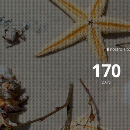
Il nostro sit
170
DAYS