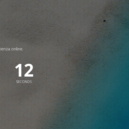
rienza online.
11
SECONDS